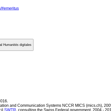
s/#emeritus
l Humanités digitales
2016.
formation and Communication Systems NCCR MICS (mics.ch), 200
cil
SWTR
, consulting the Swiss Federal government, 2004 - 201