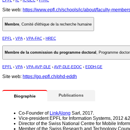
EPFL
›
IC
›
IC-DEC
›
PH-IC
Site web:
https://www.epfl.ch/schools/ic/about/faculty-member
Membre
,
Comité d'éthique de la recherche humaine
EPFL
›
VPA
›
VPA-FAC
›
HREC
Membre de la commission du programme doctoral
,
Programme doctora
EPFL
›
VPA
›
VPA-AVP-DLE
›
AVP-DLE-EDOC
›
EDDH-GE
Site web:
https://go.epfl.ch/phd-eddh
Publications
Biographie
Co-Founder of
LinkAlong
Sarl, 2017.
Vice-president EPFL for Information Systems, 2012 &
Director of the Swiss National Centre for Mobile In
Member of the Swiss Research and Technology Coun