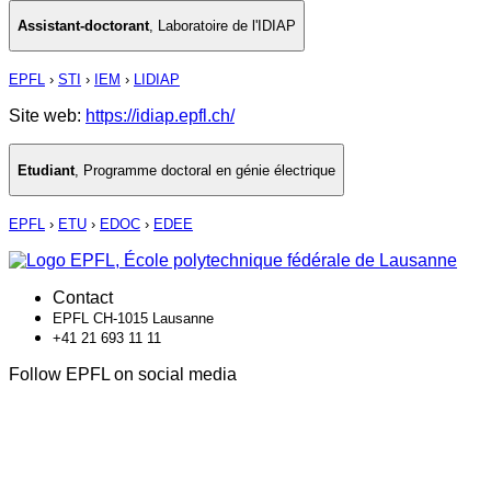
Assistant-doctorant
,
Laboratoire de l'IDIAP
EPFL
›
STI
›
IEM
›
LIDIAP
Site web:
https://idiap.epfl.ch/
Etudiant
,
Programme doctoral en génie électrique
EPFL
›
ETU
›
EDOC
›
EDEE
Contact
EPFL CH-1015 Lausanne
+41 21 693 11 11
Follow EPFL on social media