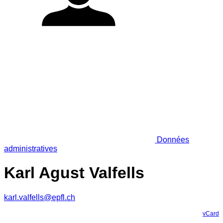
Données
administratives
Karl Agust Valfells
karl.valfells@epfl.ch
vCard