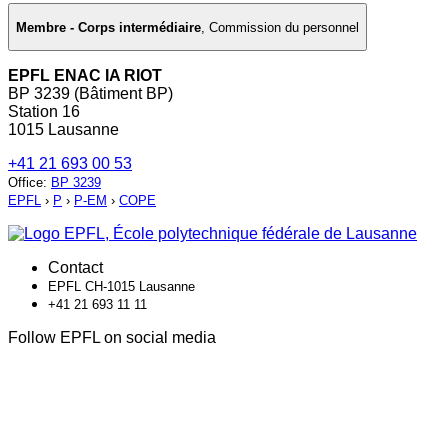
Membre - Corps intermédiaire
,
Commission du personnel
EPFL ENAC IA RIOT
BP 3239 (Bâtiment BP)
Station 16
1015 Lausanne
+41 21 693 00 53
Office
:
BP 3239
EPFL
›
P
›
P-EM
›
COPE
Contact
EPFL CH-1015 Lausanne
+41 21 693 11 11
Follow EPFL on social media