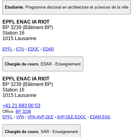
Etudiante
,
Programme doctoral en architecture et sciences de la ville
EPFL ENAC IA RIOT
BP 3239 (Bâtiment BP)
Station 16
1015 Lausanne
EPFL
›
ETU
›
EDOC
›
EDAR
Chargée de cours
,
EDAR - Enseignement
EPFL ENAC IA RIOT
BP 3239 (Bâtiment BP)
Station 16
1015 Lausanne
+41 21 693 00 53
Office
:
BP 3239
EPFL
›
VPA
›
VPA-AVP-DLE
›
AVP-DLE-EDOC
›
EDAR-ENS
Chargée de cours
,
SAR - Enseignement