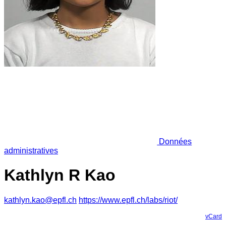
Données
administratives
Kathlyn R Kao
kathlyn.kao@epfl.ch
https://www.epfl.ch/labs/riot/
vCard