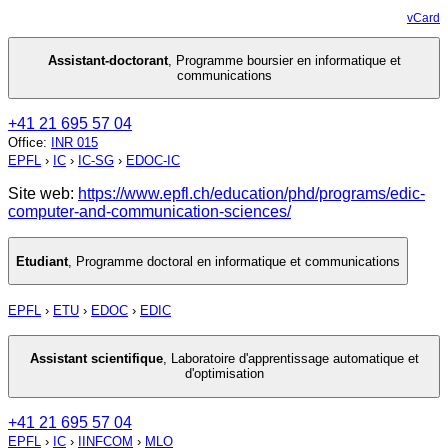
vCard
Assistant-doctorant
,
Programme boursier en informatique et
communications
+41 21 695 57 04
Office
:
INR 015
EPFL
›
IC
›
IC-SG
›
EDOC-IC
Site web:
https://www.epfl.ch/education/phd/programs/edic-
computer-and-communication-sciences/
Etudiant
,
Programme doctoral en informatique et communications
EPFL
›
ETU
›
EDOC
›
EDIC
Assistant scientifique
,
Laboratoire d'apprentissage automatique et
d'optimisation
+41 21 695 57 04
EPFL
›
IC
›
IINFCOM
›
MLO