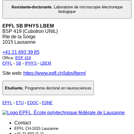
Assistante-doctorante
,
Laboratoire de microscopie électronique
biologique
EPFL SB IPHYS LBEM
BSP 419 (Cubotron UNIL)
Rte de la Sorge
1015 Lausanne
+41 21 693 39 85
Office
:
BSP 419
EPFL
›
SB
›
IPHYS
›
LBEM
Site web:
https://www.epfl.ch/labs/lbem/
Etudiante
,
Programme doctoral en neurosciences
EPFL
›
ETU
›
EDOC
›
EDNE
Contact
EPFL CH-1015 Lausanne
+41 21 693 11 11