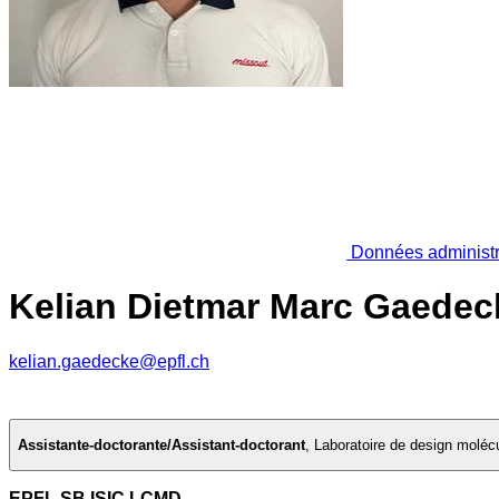
Données administr
Kelian Dietmar Marc Gaedec
kelian.gaedecke@epfl.ch
Assistante-doctorante/Assistant-doctorant
,
Laboratoire de design moléc
EPFL SB ISIC LCMD