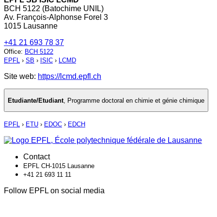
BCH 5122 (Batochime UNIL)
Av. François-Alphonse Forel 3
1015 Lausanne
+41 21 693 78 37
Office
:
BCH 5122
EPFL
›
SB
›
ISIC
›
LCMD
Site web:
https://lcmd.epfl.ch
Etudiante/Etudiant
,
Programme doctoral en chimie et génie chimique
EPFL
›
ETU
›
EDOC
›
EDCH
Contact
EPFL CH-1015 Lausanne
+41 21 693 11 11
Follow EPFL on social media