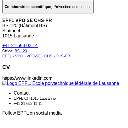
Collaboratrice scientifique
,
Prévention des risques
EPFL VPO-SE OHS-PR
BS 120 (Bâtiment BS)
Station 4
1015 Lausanne
+41 21 693 03 14
Office
:
BS 120
EPFL
›
VPO
›
VPO-SE
›
OHS
›
OHS-PR
CV
https://www.linkedin.com
Contact
EPFL CH-1015 Lausanne
+41 21 693 11 11
Follow EPFL on social media