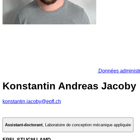
Données administr
Konstantin Andreas Jacoby
konstantin.jacoby@epfl.ch
Assistant-doctorant
,
Laboratoire de conception mécanique appliquée
EPFL STI IGM LAMD