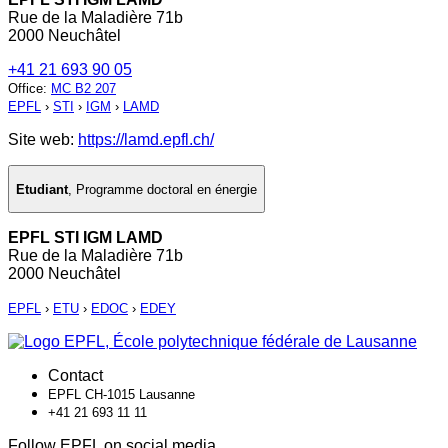
Rue de la Maladière 71b
2000 Neuchâtel
+41 21 693 90 05
Office
:
MC B2 207
EPFL
›
STI
›
IGM
›
LAMD
Site web:
https://lamd.epfl.ch/
Etudiant
,
Programme doctoral en énergie
EPFL STI IGM LAMD
Rue de la Maladière 71b
2000 Neuchâtel
EPFL
›
ETU
›
EDOC
›
EDEY
Contact
EPFL CH-1015 Lausanne
+41 21 693 11 11
Follow EPFL on social media