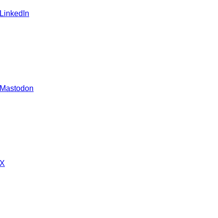
 LinkedIn
 Mastodon
 X