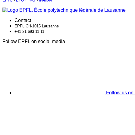
EPFL
›
ETU
›
IN-S
›
IN-MA4
Contact
EPFL CH-1015 Lausanne
+41 21 693 11 11
Follow EPFL on social media
Follow us on