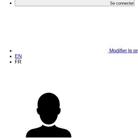
Se connecter
Modifier le pr
EN
FR