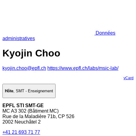
Données
administratives
Kyojin Choo
kyojin.choo@epfl.ch
https://www.epfl.ch/labs/msic-lab/
vCard
Hôte
,
SMT - Enseignement
EPFL STI SMT-GE
MC A3 302 (Bâtiment MC)
Rue de la Maladière 71b, CP 526
2002 Neuchâtel 2
+41 21 693 71 77