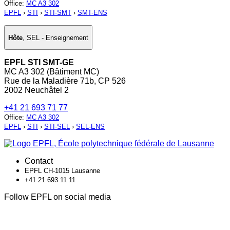
Office
:
MC A3 302
EPFL
›
STI
›
STI-SMT
›
SMT-ENS
Hôte
,
SEL - Enseignement
EPFL STI SMT-GE
MC A3 302 (Bâtiment MC)
Rue de la Maladière 71b, CP 526
2002 Neuchâtel 2
+41 21 693 71 77
Office
:
MC A3 302
EPFL
›
STI
›
STI-SEL
›
SEL-ENS
Contact
EPFL CH-1015 Lausanne
+41 21 693 11 11
Follow EPFL on social media