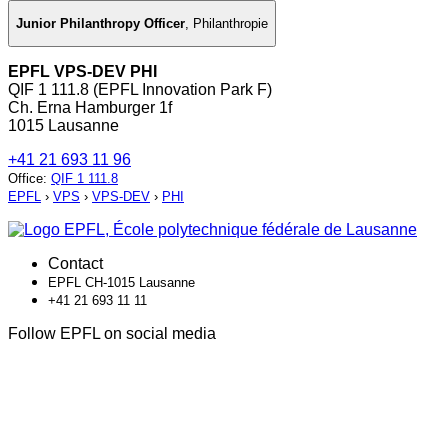
Junior Philanthropy Officer
,
Philanthropie
EPFL VPS-DEV PHI
QIF 1 111.8 (EPFL Innovation Park F)
Ch. Erna Hamburger 1f
1015 Lausanne
+41 21 693 11 96
Office
:
QIF 1 111.8
EPFL
›
VPS
›
VPS-DEV
›
PHI
Contact
EPFL CH-1015 Lausanne
+41 21 693 11 11
Follow EPFL on social media