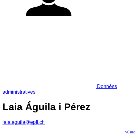
Données
administratives
Laia Águila i Pérez
laia.aguila@epfl.ch
vCard