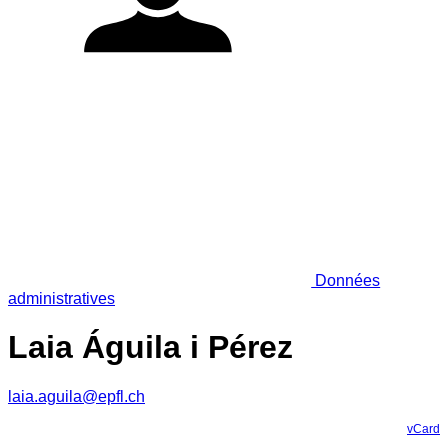
Données
administratives
Laia Águila i Pérez
laia.aguila@epfl.ch
vCard