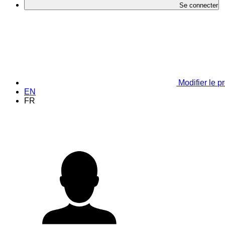
Se connecter
Modifier le pr
EN
FR