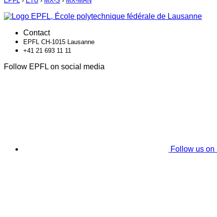
EPFL
›
ETU
›
MX-S
›
MX-MAN
Contact
EPFL CH-1015 Lausanne
+41 21 693 11 11
Follow EPFL on social media
Follow us on