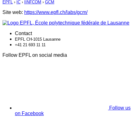
EPFL
›
IC
›
IINFCOM
›
GCM
Site web:
https://www.epfl.ch/labs/gcm/
Contact
EPFL CH-1015 Lausanne
+41 21 693 11 11
Follow EPFL on social media
Follow us
on Facebook