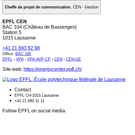
Cheffe de projet de communication
,
CEN - Gestion
EPFL CEN
BAC 104 (Château de Bassenges)
Station 5
1015 Lausanne
+41 21 693 92 98
Office
:
BAC 105
EPFL
›
VPA
›
VPA-AVP-CP
›
CEN
›
CEN-GE
Site web:
https://energycenter.epfl.ch/
Contact
EPFL CH-1015 Lausanne
+41 21 693 11 11
Follow EPFL on social media