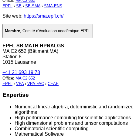
Office
:
MA C2 652
EPFL
›
SB
›
SB-SMA
›
SMA-ENS
Site web:
https://sma.epfl.ch/
Membre
,
Comité d'évaluation académique EPFL
EPFL SB MATH HPNALGS
MA C2 652 (Bâtiment MA)
Station 8
1015 Lausanne
+41 21 693 19 78
Office
:
MA C2 652
EPFL
›
VPA
›
VPA-FAC
›
CEAE
Expertise
Numerical linear algebra, deterministic and randomized
algorithms
High performance computing for scientific applications
High dimensional problems and tensor computations
Combinatorial scientific computing
Mathematical Software