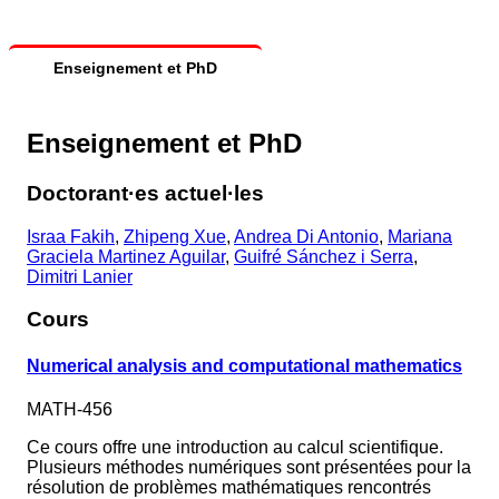
Enseignement et PhD
Enseignement et PhD
Doctorant·es actuel·les
Israa Fakih
,
Zhipeng Xue
,
Andrea Di Antonio
,
Mariana
Graciela Martinez Aguilar
,
Guifré Sánchez i Serra
,
Dimitri Lanier
Cours
Numerical analysis and computational mathematics
MATH-456
Ce cours offre une introduction au calcul scientifique.
Plusieurs méthodes numériques sont présentées pour la
résolution de problèmes mathématiques rencontrés