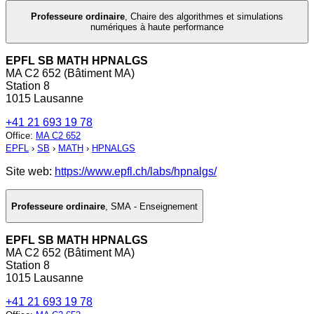
Professeure ordinaire
,
Chaire des algorithmes et simulations
numériques à haute performance
EPFL SB MATH HPNALGS
MA C2 652 (Bâtiment MA)
Station 8
1015 Lausanne
+41 21 693 19 78
Office
:
MA C2 652
EPFL
›
SB
›
MATH
›
HPNALGS
Site web:
https://www.epfl.ch/labs/hpnalgs/
Professeure ordinaire
,
SMA - Enseignement
EPFL SB MATH HPNALGS
MA C2 652 (Bâtiment MA)
Station 8
1015 Lausanne
+41 21 693 19 78