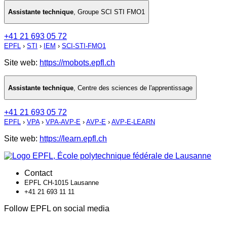
Assistante technique
,
Groupe SCI STI FMO1
+41 21 693 05 72
EPFL
›
STI
›
IEM
›
SCI-STI-FMO1
Site web:
https://mobots.epfl.ch
Assistante technique
,
Centre des sciences de l'apprentissage
+41 21 693 05 72
EPFL
›
VPA
›
VPA-AVP-E
›
AVP-E
›
AVP-E-LEARN
Site web:
https://learn.epfl.ch
Contact
EPFL CH-1015 Lausanne
+41 21 693 11 11
Follow EPFL on social media