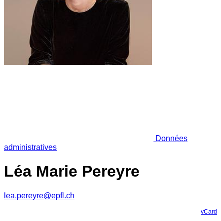
Données
administratives
Léa Marie Pereyre
lea.pereyre@epfl.ch
vCard