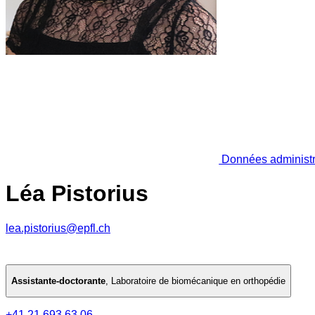
Données administr
Léa Pistorius
lea.pistorius@epfl.ch
Assistante-doctorante
,
Laboratoire de biomécanique en orthopédie
+41 21 693 63 06