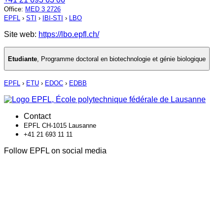
Office
:
MED 3 2726
EPFL
›
STI
›
IBI-STI
›
LBO
Site web:
https://lbo.epfl.ch/
Etudiante
,
Programme doctoral en biotechnologie et génie biologique
EPFL
›
ETU
›
EDOC
›
EDBB
Contact
EPFL CH-1015 Lausanne
+41 21 693 11 11
Follow EPFL on social media