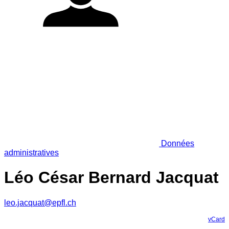
Données
administratives
Léo César Bernard Jacquat
leo.jacquat@epfl.ch
vCard