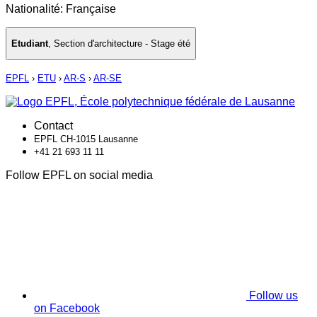
Nationalité: Française
Etudiant
,
Section d'architecture - Stage été
EPFL
›
ETU
›
AR-S
›
AR-SE
Contact
EPFL CH-1015 Lausanne
+41 21 693 11 11
Follow EPFL on social media
Follow us
on Facebook