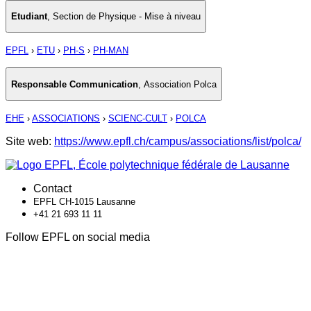
Etudiant
,
Section de Physique - Mise à niveau
EPFL
›
ETU
›
PH-S
›
PH-MAN
Responsable Communication
,
Association Polca
EHE
›
ASSOCIATIONS
›
SCIENC-CULT
›
POLCA
Site web:
https://www.epfl.ch/campus/associations/list/polca/
Contact
EPFL CH-1015 Lausanne
+41 21 693 11 11
Follow EPFL on social media