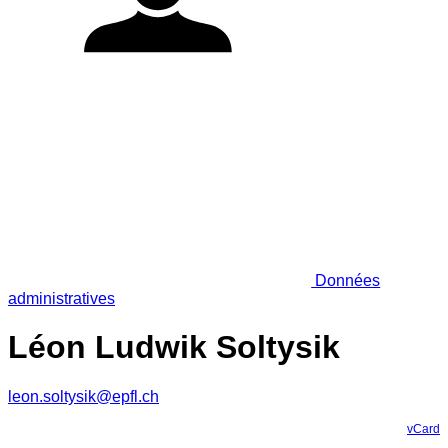
Données
administratives
Léon Ludwik Soltysik
leon.soltysik@epfl.ch
vCard