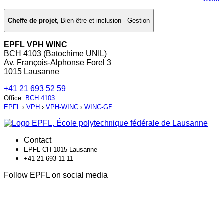
Cheffe de projet
,
Bien-être et inclusion - Gestion
EPFL VPH WINC
BCH 4103 (Batochime UNIL)
Av. François-Alphonse Forel 3
1015 Lausanne
+41 21 693 52 59
Office
:
BCH 4103
EPFL
›
VPH
›
VPH-WINC
›
WINC-GE
Contact
EPFL CH-1015 Lausanne
+41 21 693 11 11
Follow EPFL on social media