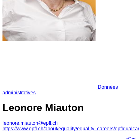
Données
administratives
Leonore Miauton
leonore.miauton@epfl.ch
https://www.epfl.ch/about/equality/equality_careers/epfldualca
vCard