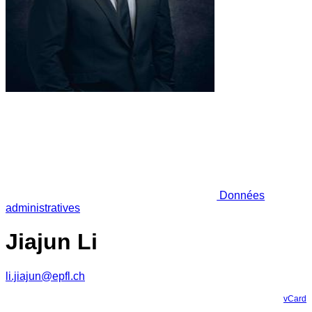
Données
administratives
Jiajun Li
li.jiajun@epfl.ch
vCard