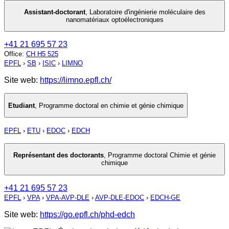
Assistant-doctorant
,
Laboratoire d'ingénierie moléculaire des
nanomatériaux optoélectroniques
+41 21 695 57 23
Office
:
CH H5 525
EPFL
›
SB
›
ISIC
›
LIMNO
Site web:
https://limno.epfl.ch/
Etudiant
,
Programme doctoral en chimie et génie chimique
EPFL
›
ETU
›
EDOC
›
EDCH
Représentant des doctorants
,
Programme doctoral Chimie et génie
chimique
+41 21 695 57 23
EPFL
›
VPA
›
VPA-AVP-DLE
›
AVP-DLE-EDOC
›
EDCH-GE
Site web:
https://go.epfl.ch/phd-edch