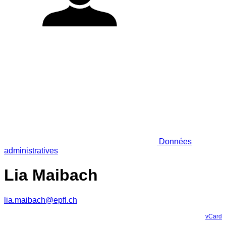
Données
administratives
Lia Maibach
lia.maibach@epfl.ch
vCard