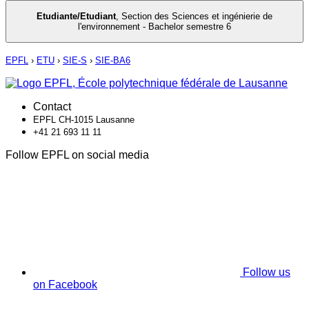
Etudiante/Etudiant
,
Section des Sciences et ingénierie de
l'environnement - Bachelor semestre 6
EPFL
›
ETU
›
SIE-S
›
SIE-BA6
Contact
EPFL CH-1015 Lausanne
+41 21 693 11 11
Follow EPFL on social media
Follow us
on Facebook