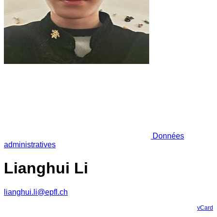
Données
administratives
Lianghui Li
lianghui.li@epfl.ch
vCard