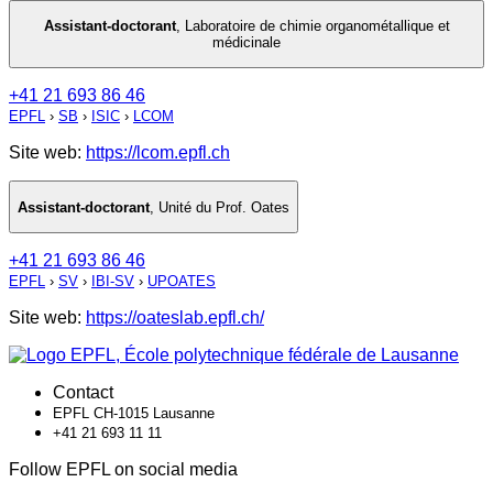
Assistant-doctorant
,
Laboratoire de chimie organométallique et
médicinale
+41 21 693 86 46
EPFL
›
SB
›
ISIC
›
LCOM
Site web:
https://lcom.epfl.ch
Assistant-doctorant
,
Unité du Prof. Oates
+41 21 693 86 46
EPFL
›
SV
›
IBI-SV
›
UPOATES
Site web:
https://oateslab.epfl.ch/
Contact
EPFL CH-1015 Lausanne
+41 21 693 11 11
Follow EPFL on social media