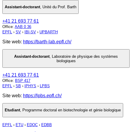
Assistant-doctorant
,
Unité du Prof. Barth
+41 21 693 77 61
Office
:
AAB 0 36
EPFL
›
SV
›
IBI-SV
›
UPBARTH
Site web:
https://barth-lab.epfl.ch/
Assistant-doctorant
,
Laboratoire de physique des systèmes
biologiques
+41 21 693 77 61
Office
:
BSP 417
EPFL
›
SB
›
IPHYS
›
LPBS
Site web:
https://lpbs.epfl.ch/
Etudiant
,
Programme doctoral en biotechnologie et génie biologique
EPFL
›
ETU
›
EDOC
›
EDBB