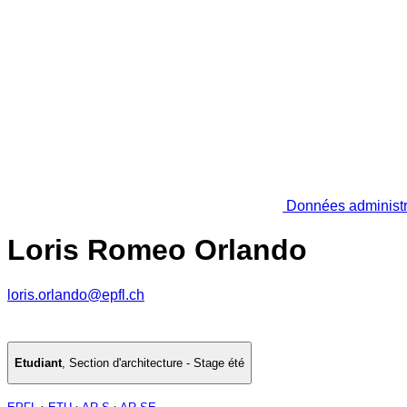
Données administr
Loris Romeo Orlando
loris.orlando@epfl.ch
Etudiant
,
Section d'architecture - Stage été