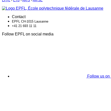
EPFL
›
ETU
›
AR-S
›
AR-SE
Contact
EPFL CH-1015 Lausanne
+41 21 693 11 11
Follow EPFL on social media
Follow us on