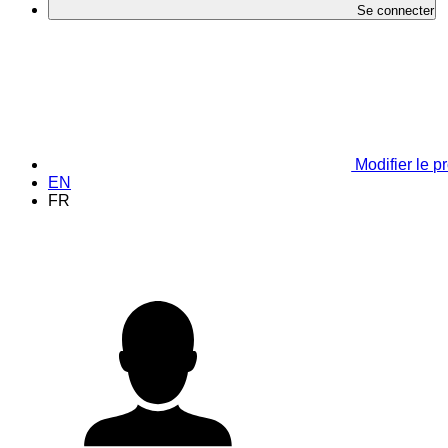
Se connecter
Modifier le pr
EN
FR