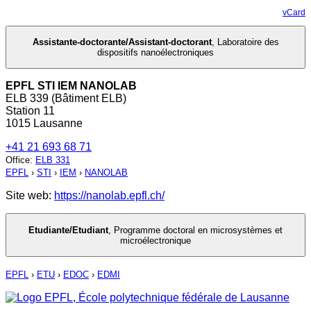
vCard
Assistante-doctorante/Assistant-doctorant
,
Laboratoire des
dispositifs nanoélectroniques
EPFL STI IEM NANOLAB
ELB 339 (Bâtiment ELB)
Station 11
1015 Lausanne
+41 21 693 68 71
Office
:
ELB 331
EPFL
›
STI
›
IEM
›
NANOLAB
Site web:
https://nanolab.epfl.ch/
Etudiante/Etudiant
,
Programme doctoral en microsystèmes et
microélectronique
EPFL
›
ETU
›
EDOC
›
EDMI