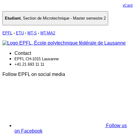
vCard
Etudiant
,
Section de Microtechnique - Master semestre 2
EPFL
›
ETU
›
MT-S
›
MT-MA2
Contact
EPFL CH-1015 Lausanne
+41 21 693 11 11
Follow EPFL on social media
Follow us
on Facebook