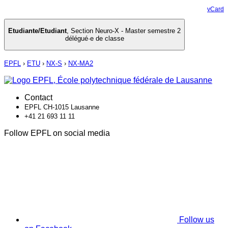
vCard
Etudiante/Etudiant
,
Section Neuro-X - Master semestre 2
délégué·e de classe
EPFL
›
ETU
›
NX-S
›
NX-MA2
Contact
EPFL CH-1015 Lausanne
+41 21 693 11 11
Follow EPFL on social media
Follow us