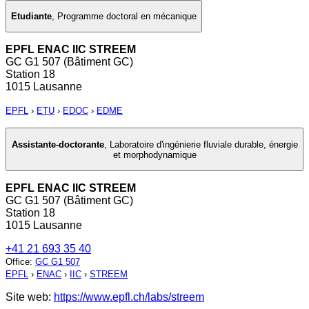
Etudiante
,
Programme doctoral en mécanique
EPFL ENAC IIC STREEM
GC G1 507 (Bâtiment GC)
Station 18
1015 Lausanne
EPFL
›
ETU
›
EDOC
›
EDME
Assistante-doctorante
,
Laboratoire d'ingénierie fluviale durable, énergie
et morphodynamique
EPFL ENAC IIC STREEM
GC G1 507 (Bâtiment GC)
Station 18
1015 Lausanne
+41 21 693 35 40
Office
:
GC G1 507
EPFL
›
ENAC
›
IIC
›
STREEM
Site web:
https://www.epfl.ch/labs/streem