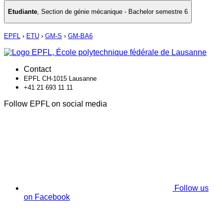
Etudiante
,
Section de génie mécanique - Bachelor semestre 6
EPFL
›
ETU
›
GM-S
›
GM-BA6
Contact
EPFL CH-1015 Lausanne
+41 21 693 11 11
Follow EPFL on social media
Follow us
on Facebook