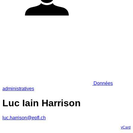
Données
administratives
Luc Iain Harrison
luc.harrison@epfl.ch
vCard