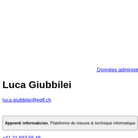
Données administr
Luca Giubbilei
luca.giubbilei@epfl.ch
Apprenti informaticien
,
Plateforme de mesure & technique informatique
+41 21 693 56 48