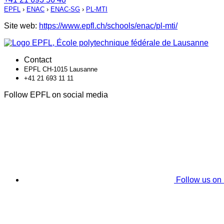
EPFL
›
ENAC
›
ENAC-SG
›
PL-MTI
Site web:
https://www.epfl.ch/schools/enac/pl-mti/
Contact
EPFL CH-1015 Lausanne
+41 21 693 11 11
Follow EPFL on social media
Follow us on