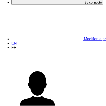
Se connecter
Modifier le pr
EN
FR