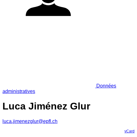
Données
administratives
Luca Jiménez Glur
luca.jimenezglur@epfl.ch
vCard