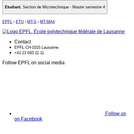
Etudiant
,
Section de Microtechnique - Master semestre 4
EPFL
›
ETU
›
MT-S
›
MT-MA4
Contact
EPFL CH-1015 Lausanne
+41 21 693 11 11
Follow EPFL on social media
Follow us
on Facebook