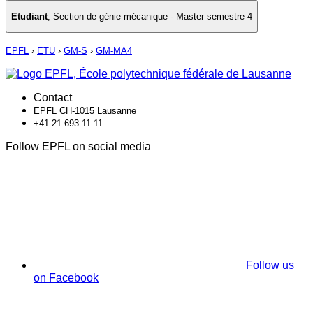
Etudiant
,
Section de génie mécanique - Master semestre 4
EPFL
›
ETU
›
GM-S
›
GM-MA4
Contact
EPFL CH-1015 Lausanne
+41 21 693 11 11
Follow EPFL on social media
Follow us
on Facebook