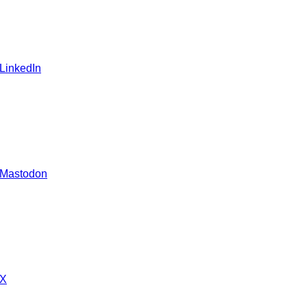
 LinkedIn
 Mastodon
 X