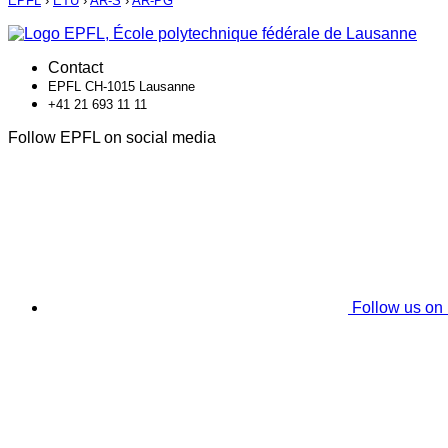
EPFL
›
ETU
›
AR-S
›
AR-PG
Contact
EPFL CH-1015 Lausanne
+41 21 693 11 11
Follow EPFL on social media
Follow us on