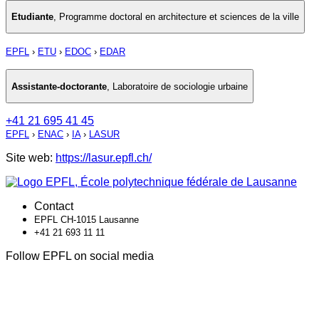
Etudiante
,
Programme doctoral en architecture et sciences de la ville
EPFL
›
ETU
›
EDOC
›
EDAR
Assistante-doctorante
,
Laboratoire de sociologie urbaine
+41 21 695 41 45
EPFL
›
ENAC
›
IA
›
LASUR
Site web:
https://lasur.epfl.ch/
Contact
EPFL CH-1015 Lausanne
+41 21 693 11 11
Follow EPFL on social media