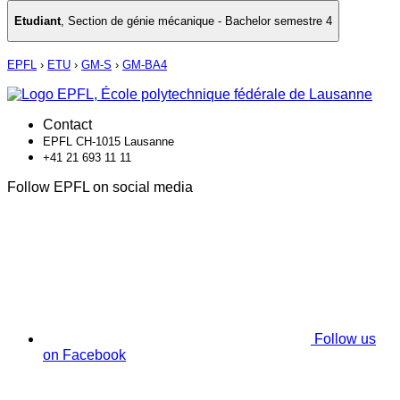
Etudiant
,
Section de génie mécanique - Bachelor semestre 4
EPFL
›
ETU
›
GM-S
›
GM-BA4
Contact
EPFL CH-1015 Lausanne
+41 21 693 11 11
Follow EPFL on social media
Follow us
on Facebook