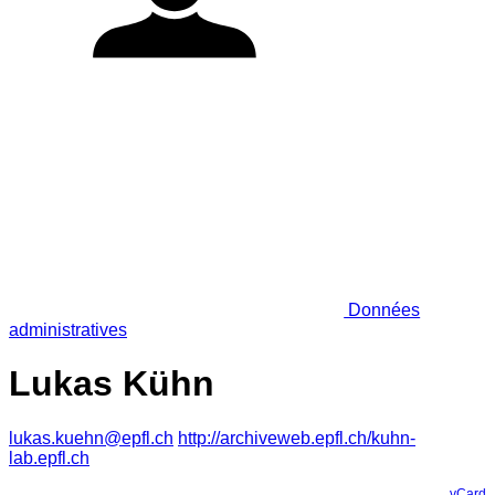
Données
administratives
Lukas Kühn
lukas.kuehn@epfl.ch
http://archiveweb.epfl.ch/kuhn-
lab.epfl.ch
vCard