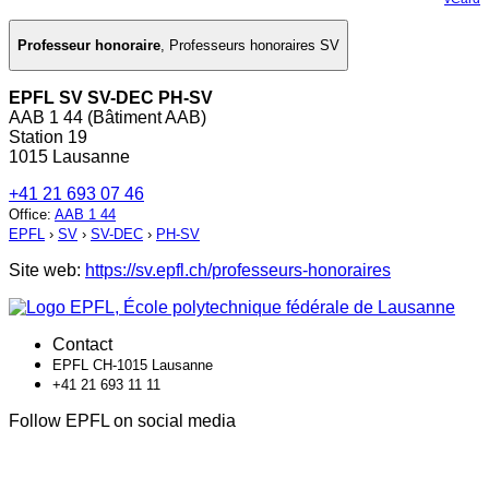
Professeur honoraire
,
Professeurs honoraires SV
EPFL SV SV-DEC PH-SV
AAB 1 44 (Bâtiment AAB)
Station 19
1015 Lausanne
+41 21 693 07 46
Office
:
AAB 1 44
EPFL
›
SV
›
SV-DEC
›
PH-SV
Site web:
https://sv.epfl.ch/professeurs-honoraires
Contact
EPFL CH-1015 Lausanne
+41 21 693 11 11
Follow EPFL on social media