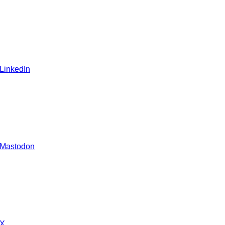
 LinkedIn
 Mastodon
 X