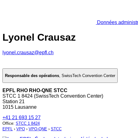
Données administr
Lyonel Crausaz
lyonel.crausaz@epfl.ch
Responsable des opérations
,
SwissTech Convention Center
EPFL RHO RHO-QNE STCC
STCC 1 8424 (SwissTech Convention Center)
Station 21
1015 Lausanne
+41 21 693 15 27
Office
:
STCC 1 8424
EPFL
›
VPO
›
VPO-QNE
›
STCC