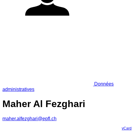
Données
administratives
Maher Al Fezghari
maher.alfezghari@epfl.ch
vCard