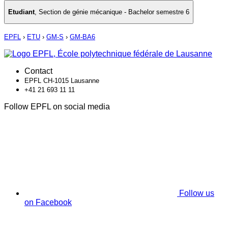
Etudiant
,
Section de génie mécanique - Bachelor semestre 6
EPFL
›
ETU
›
GM-S
›
GM-BA6
Contact
EPFL CH-1015 Lausanne
+41 21 693 11 11
Follow EPFL on social media
Follow us
on Facebook