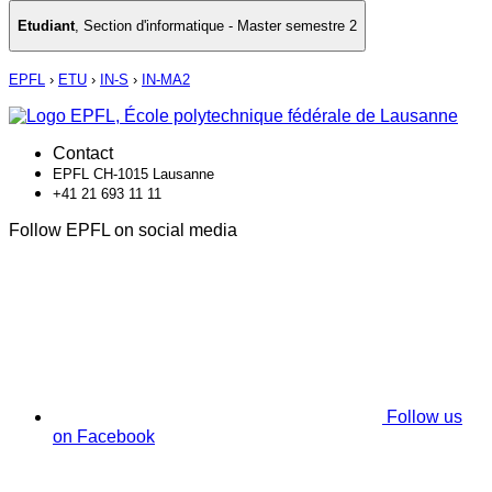
Etudiant
,
Section d'informatique - Master semestre 2
EPFL
›
ETU
›
IN-S
›
IN-MA2
Contact
EPFL CH-1015 Lausanne
+41 21 693 11 11
Follow EPFL on social media
Follow us
on Facebook