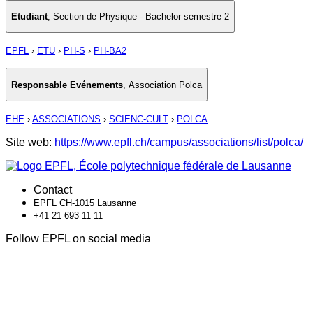
Etudiant
,
Section de Physique - Bachelor semestre 2
EPFL
›
ETU
›
PH-S
›
PH-BA2
Responsable Evénements
,
Association Polca
EHE
›
ASSOCIATIONS
›
SCIENC-CULT
›
POLCA
Site web:
https://www.epfl.ch/campus/associations/list/polca/
Contact
EPFL CH-1015 Lausanne
+41 21 693 11 11
Follow EPFL on social media