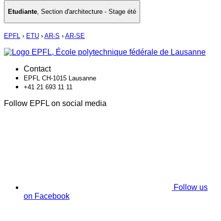
Etudiante
,
Section d'architecture - Stage été
EPFL
›
ETU
›
AR-S
›
AR-SE
Contact
EPFL CH-1015 Lausanne
+41 21 693 11 11
Follow EPFL on social media
Follow us
on Facebook