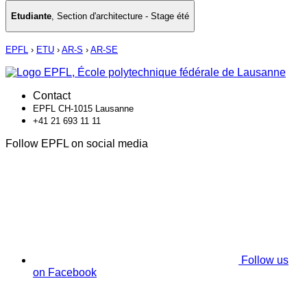
Etudiante
,
Section d'architecture - Stage été
EPFL
›
ETU
›
AR-S
›
AR-SE
Contact
EPFL CH-1015 Lausanne
+41 21 693 11 11
Follow EPFL on social media
Follow us
on Facebook