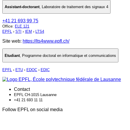
Assistant-doctorant
,
Laboratoire de traitement des signaux 4
+41 21 693 99 75
Office
:
ELE 121
EPFL
›
STI
›
IEM
›
LTS4
Site web:
https://lts4www.epfl.ch/
Etudiant
,
Programme doctoral en informatique et communications
EPFL
›
ETU
›
EDOC
›
EDIC
Contact
EPFL CH-1015 Lausanne
+41 21 693 11 11
Follow EPFL on social media