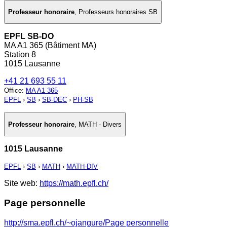
Professeur honoraire
,
Professeurs honoraires SB
EPFL SB-DO
MA A1 365 (Bâtiment MA)
Station 8
1015 Lausanne
+41 21 693 55 11
Office
:
MA A1 365
EPFL
›
SB
›
SB-DEC
›
PH-SB
Professeur honoraire
,
MATH - Divers
1015 Lausanne
EPFL
›
SB
›
MATH
›
MATH-DIV
Site web:
https://math.epfl.ch/
Page personnelle
http://sma.epfl.ch/~ojangure/
Page personnelle